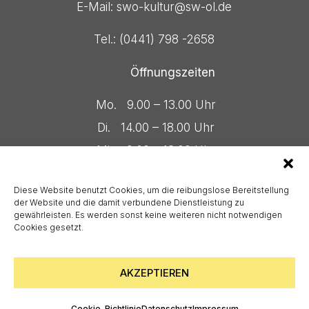
E-Mail: swo-kultur@sw-ol.de
Tel.: (0441) 798 -2658
Öffnungszeiten
Mo. 9.00 – 13.00 Uhr
Di. 14.00 – 18.00 Uhr
Mi. 9.00 – 13.00 Uhr
Do. 10.00 – 13.00 Uhr
Diese Website benutzt Cookies, um die reibungslose Bereitstellung
& 14.00 – 16.00 Uhr
der Website und die damit verbundene Dienstleistung zu
gewährleisten. Es werden sonst keine weiteren nicht notwendigen
Cookies gesetzt.
© 2026 Studentenwerk Oldenburg. All Rights
Reserved.
AKZEPTIEREN
Impressum
|
Datenschutz
Cookie-Richtlinie
Datenschutz
Impressum